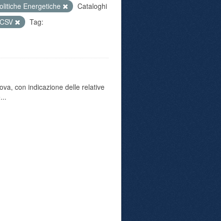
olitiche Energetiche
Cataloghi
CSV
Tag:
va, con indicazione delle relative
...