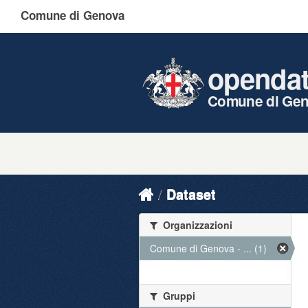
Comune di Genova
openda
Comune di Ge
Dataset
Organizzazioni
Comune di Genova - ... (1)
Gruppi