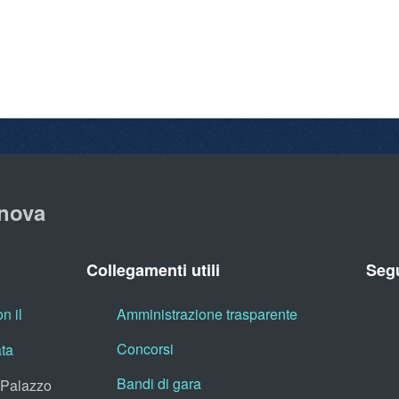
nova
Collegamenti utili
Segu
n il
Amministrazione trasparente
Concorsi
ata
Bandi di gara
, Palazzo