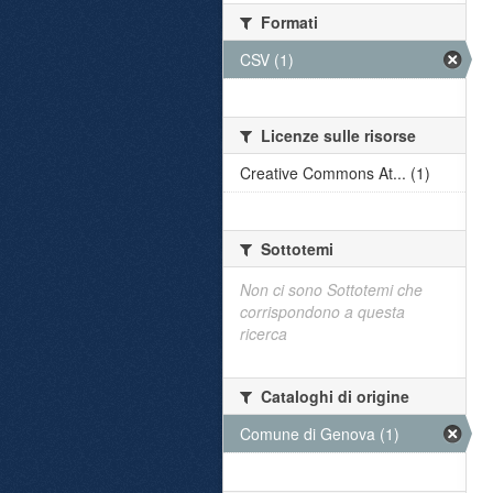
Formati
CSV (1)
Licenze sulle risorse
Creative Commons At... (1)
Sottotemi
Non ci sono Sottotemi che
corrispondono a questa
ricerca
Cataloghi di origine
Comune di Genova (1)