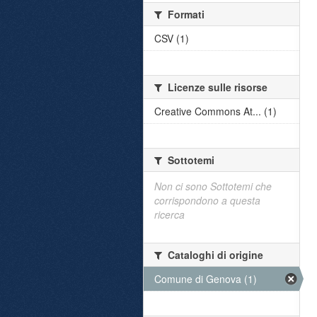
Formati
CSV (1)
Licenze sulle risorse
Creative Commons At... (1)
Sottotemi
Non ci sono Sottotemi che
corrispondono a questa
ricerca
Cataloghi di origine
Comune di Genova (1)