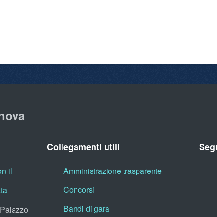
nova
Collegamenti utili
Segu
n il
Amministrazione trasparente
Concorsi
ata
Bandi di gara
, Palazzo