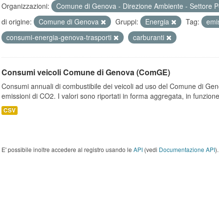
Organizzazioni:
Comune di Genova - Direzione Ambiente - Settore P
di origine:
Comune di Genova
Gruppi:
Energia
Tag:
emi
consumi-energia-genova-trasporti
carburanti
Consumi veicoli Comune di Genova (ComGE)
Consumi annuali di combustibile dei veicoli ad uso del Comune di Geno
emissioni di CO2. I valori sono riportati in forma aggregata, in funzione
CSV
E' possibile inoltre accedere al registro usando le
API
(vedi
Documentazione API
).