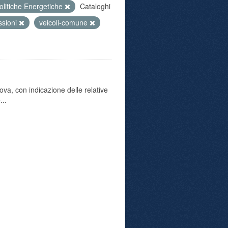
olitiche Energetiche
Cataloghi
ssioni
veicoli-comune
va, con indicazione delle relative
...