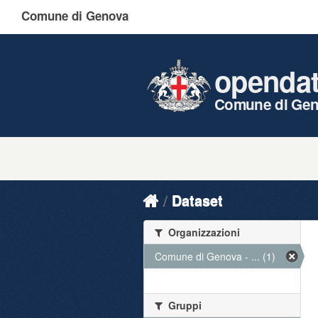
Comune di Genova
openda
Comune di Ge
Dataset
Organizzazioni
Comune di Genova - ... (1)
Gruppi