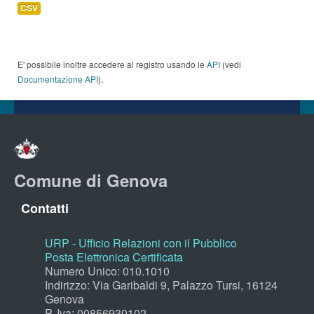
CSV
E' possibile inoltre accedere al registro usando le
API
(vedi
Documentazione API
).
Comune di Genova
Contatti
URP - Ufficio Relazioni con il Pubblico
Posta Elettronica Certificata
Numero Unico: 010.1010
Indirizzo: Via Garibaldi 9, Palazzo Tursi, 16124
Genova
P. Iva: 00856930102