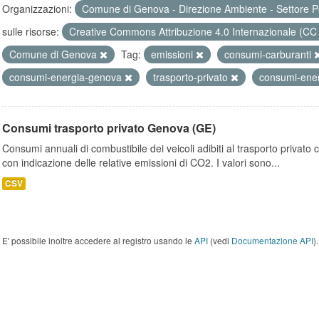
Organizzazioni:
Comune di Genova - Direzione Ambiente - Settore P
sulle risorse:
Creative Commons Attribuzione 4.0 Internazionale (CC
Comune di Genova
Tag:
emissioni
consumi-carburanti
consumi-energia-genova
trasporto-privato
consumi-ener
Consumi trasporto privato Genova (GE)
Consumi annuali di combustibile dei veicoli adibiti al trasporto privato
con indicazione delle relative emissioni di CO2. I valori sono...
CSV
E' possibile inoltre accedere al registro usando le
API
(vedi
Documentazione API
).