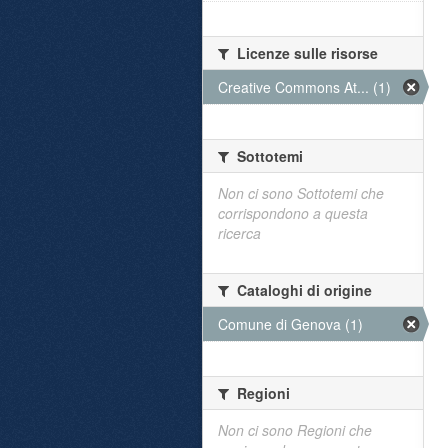
Licenze sulle risorse
Creative Commons At... (1)
Sottotemi
Non ci sono Sottotemi che
corrispondono a questa
ricerca
Cataloghi di origine
Comune di Genova (1)
Regioni
Non ci sono Regioni che