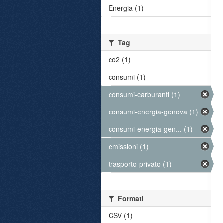
Energia (1)
Tag
co2 (1)
consumi (1)
consumi-carburanti (1)
consumi-energia-genova (1)
consumi-energia-gen... (1)
emissioni (1)
trasporto-privato (1)
Formati
CSV (1)