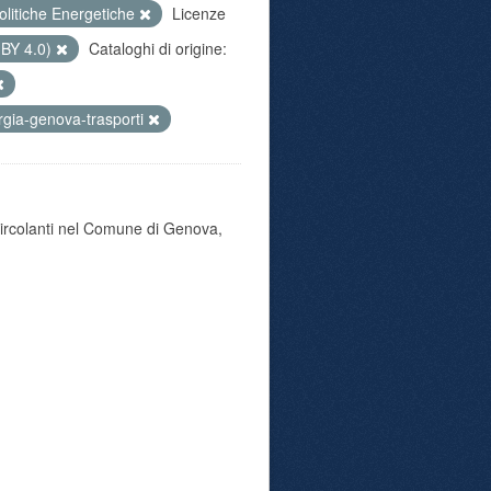
olitiche Energetiche
Licenze
 BY 4.0)
Cataloghi di origine:
gia-genova-trasporti
 circolanti nel Comune di Genova,