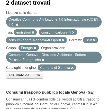
2 dataset trovati
Licenze sulle risorse:
Creative Commons Attribuzione 4.0 Internazionale (CC BY
4.0)
Tag:
emissioni
consumi-carburanti
consumi-energia-genova-trasporti
Formati:
CSV
Gruppi:
Energia
Organizzazioni:
Comune di Genova - Direzione Ambiente - Settore
Politiche Energetiche
Cataloghi di origine:
Comune di Genova
Risultato del Filtro
Consumi trasporto pubblico locale Genova (GE)
Consumi annuali di combustibile dei veicoli adibiti a trasporto
pubblico circolanti nel Comune di Genova, espressi in MWh,
con indicazione delle relative emissioni di CO2. I...