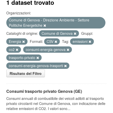
1 dataset trovato
Organizzazioni:
Comune di Genova - Direzione Ambiente - Settore
Politiche Energetiche
Cataloghi di origine:
Comune di Genova
Gruppi:
Energia
Formati:
CSV
Tag:
emissioni
co2
consumi-energia-genova
trasporto-privato
consumi-energia-genova-trasporti
Risultato del Filtro
Consumi trasporto privato Genova (GE)
Consumi annuali di combustibile dei veicoli adibiti al trasporto
privato circolanti nel Comune di Genova, con indicazione delle
relative emissioni di CO2. I valori sono...