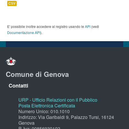
CSV
E' possibile inoltre accedere al registro usando le
API
(vedi
Documentazione API
).
Comune di Genova
Contatti
URP - Ufficio Relazioni con il Pubblico
Posta Elettronica Certificata
Numero Unico: 010.1010
Indirizzo: Via Garibaldi 9, Palazzo Tursi, 16124
Genova
P. Iva: 00856930102