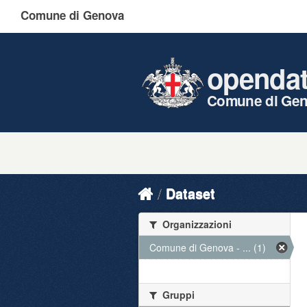
Comune di Genova
openda
Comune di Ge
Dataset
Organizzazioni
Comune di Genova - ... (1)
Gruppi