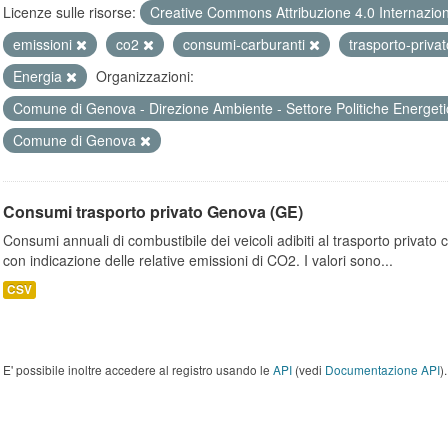
Licenze sulle risorse:
Creative Commons Attribuzione 4.0 Internazio
emissioni
co2
consumi-carburanti
trasporto-priva
Energia
Organizzazioni:
Comune di Genova - Direzione Ambiente - Settore Politiche Energet
Comune di Genova
Consumi trasporto privato Genova (GE)
Consumi annuali di combustibile dei veicoli adibiti al trasporto privato
con indicazione delle relative emissioni di CO2. I valori sono...
CSV
E' possibile inoltre accedere al registro usando le
API
(vedi
Documentazione API
).