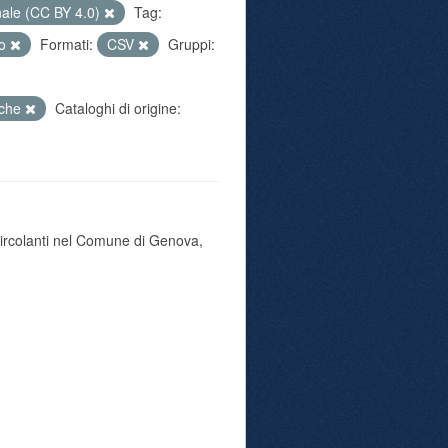
nale (CC BY 4.0)
Tag:
to
Formati:
CSV
Gruppi:
iche
Cataloghi di origine:
 circolanti nel Comune di Genova,