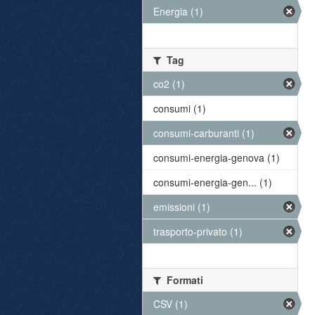
Energia (1)
Tag
co2 (1)
consumi (1)
consumi-carburanti (1)
consumi-energia-genova (1)
consumi-energia-gen... (1)
emissioni (1)
trasporto-privato (1)
Formati
CSV (1)