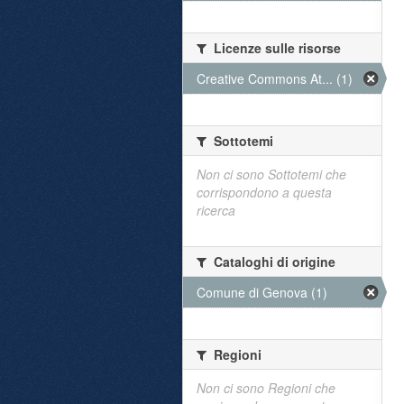
Licenze sulle risorse
Creative Commons At... (1)
Sottotemi
Non ci sono Sottotemi che
corrispondono a questa
ricerca
Cataloghi di origine
Comune di Genova (1)
Regioni
Non ci sono Regioni che