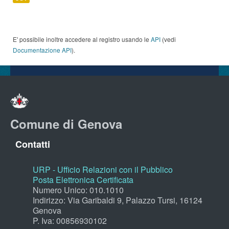
E' possibile inoltre accedere al registro usando le
API
(vedi
Documentazione API
).
Comune di Genova
Contatti
URP - Ufficio Relazioni con il Pubblico
Posta Elettronica Certificata
Numero Unico: 010.1010
Indirizzo: Via Garibaldi 9, Palazzo Tursi, 16124
Genova
P. Iva: 00856930102