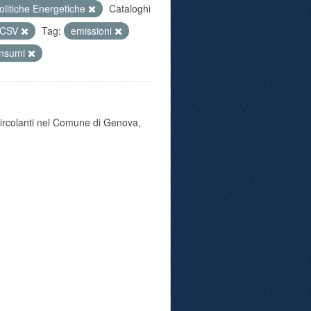
olitiche Energetiche
Cataloghi
CSV
Tag:
emissioni
nsumi
 circolanti nel Comune di Genova,