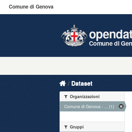
Comune di Genova
openda
Comune di Ge
Dataset
Organizzazioni
Comune di Genova - ... (1)
Gruppi