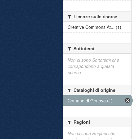
Licenze sulle risorse
Creative Commons At... (1)
Sottotemi
Non ci sono Sottotemi che
corrispondono a questa
ricerca
Cataloghi di origine
Comune di Genova (1)
Regioni
Non ci sono Regioni che