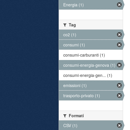
Energia (1)
Tag
co2 (1)
consumi (1)
consumi-carburanti (1)
consumi-energia-genova (1)
consumi-energia-gen... (1)
emissioni (1)
trasporto-privato (1)
Formati
CSV (1)