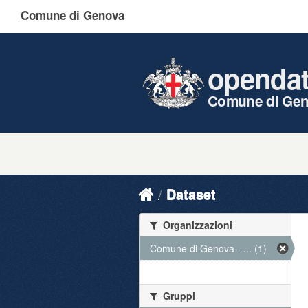
Comune di Genova
openda
Comune di Ge
Dataset
Organizzazioni
Comune di Genova - ... (1)
Gruppi