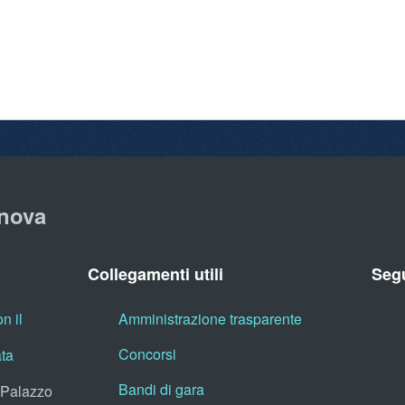
nova
Collegamenti utili
Segu
n il
Amministrazione trasparente
Concorsi
ata
Bandi di gara
, Palazzo