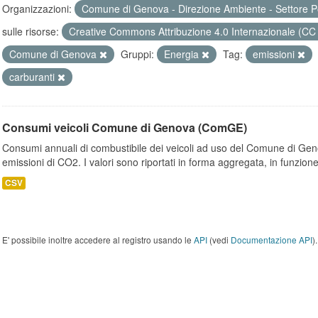
Organizzazioni:
Comune di Genova - Direzione Ambiente - Settore P
sulle risorse:
Creative Commons Attribuzione 4.0 Internazionale (CC
Comune di Genova
Gruppi:
Energia
Tag:
emissioni
carburanti
Consumi veicoli Comune di Genova (ComGE)
Consumi annuali di combustibile dei veicoli ad uso del Comune di Geno
emissioni di CO2. I valori sono riportati in forma aggregata, in funzione
CSV
E' possibile inoltre accedere al registro usando le
API
(vedi
Documentazione API
).