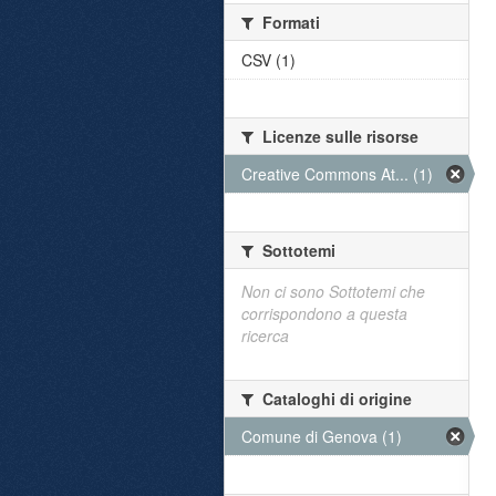
Formati
CSV (1)
Licenze sulle risorse
Creative Commons At... (1)
Sottotemi
Non ci sono Sottotemi che
corrispondono a questa
ricerca
Cataloghi di origine
Comune di Genova (1)