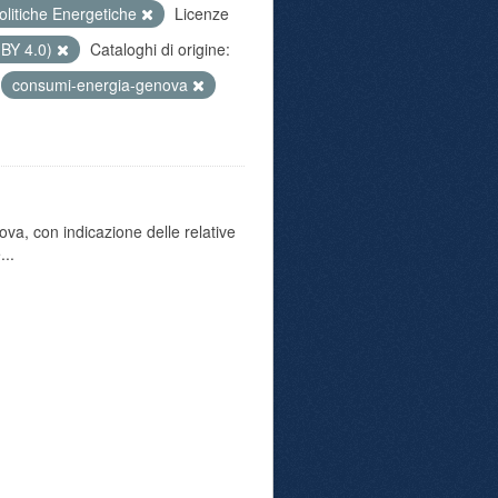
olitiche Energetiche
Licenze
 BY 4.0)
Cataloghi di origine:
consumi-energia-genova
va, con indicazione delle relative
...