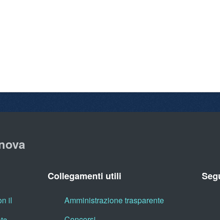
nova
Collegamenti utili
Segu
n il
Amministrazione trasparente
Concorsi
ata