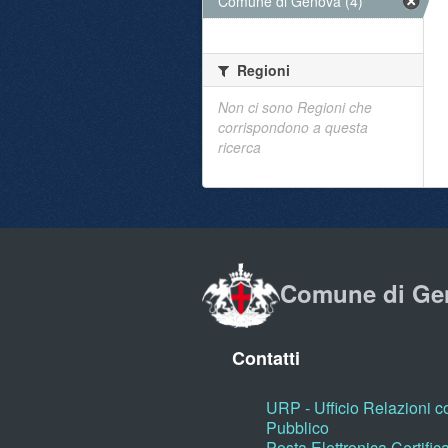
Comune di Genova (4)
Regioni
Non ci sono Regioni che
corrispondono a questa
ricerca
Comune di Ge
Contatti
URP - Ufficio Relazioni co
Pubblico
Posta Elettronica Certific