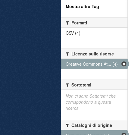
Mostra altro Tag
Formati
CSV (4)
Licenze sulle risorse
Creative Commons At... (4)
Sottotemi
Non ci sono Sottotemi che
corrispondono a questa
ricerca
Cataloghi di origine