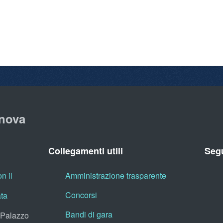
nova
Collegamenti utili
Segu
n il
Amministrazione trasparente
Concorsi
ata
Bandi di gara
, Palazzo