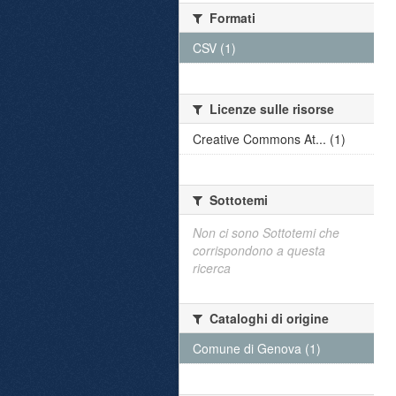
Formati
CSV (1)
Licenze sulle risorse
Creative Commons At... (1)
Sottotemi
Non ci sono Sottotemi che
corrispondono a questa
ricerca
Cataloghi di origine
Comune di Genova (1)