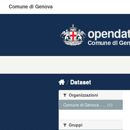
Comune di Genova
openda
Comune di Ge
Dataset
Organizzazioni
Comune di Genova - ... (1)
Gruppi