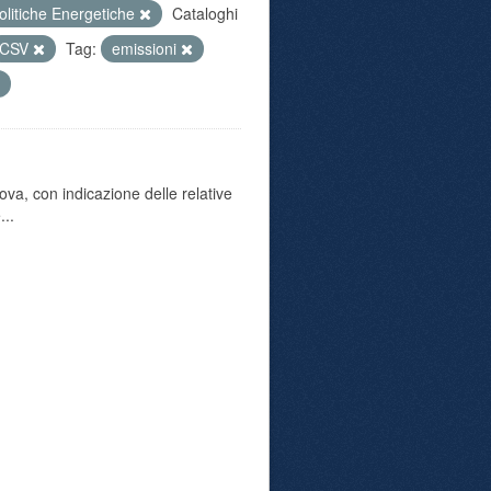
olitiche Energetiche
Cataloghi
CSV
Tag:
emissioni
va, con indicazione delle relative
...