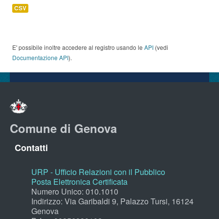
CSV
E' possibile inoltre accedere al registro usando le
API
(vedi
Documentazione API
).
Comune di Genova
Contatti
URP - Ufficio Relazioni con il Pubblico
Posta Elettronica Certificata
Numero Unico: 010.1010
Indirizzo: Via Garibaldi 9, Palazzo Tursi, 16124
Genova