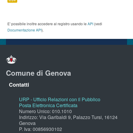
E' possibile inoltre accedere al registro usando le
API
(vedi
Documentazione API
).
Comune di Genova
Contatti
URP - Ufficio Relazioni con il Pubblico
Posta Elettronica Certificata
Numero Unico: 010.1010
Indirizzo: Via Garibaldi 9, Palazzo Tursi, 16124
Genova
P. Iva: 00856930102