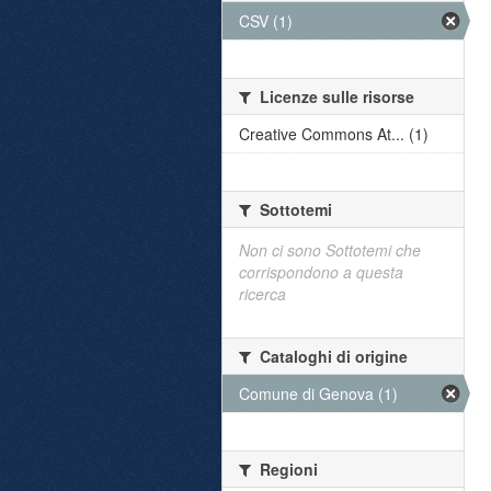
CSV (1)
Licenze sulle risorse
Creative Commons At... (1)
Sottotemi
Non ci sono Sottotemi che
corrispondono a questa
ricerca
Cataloghi di origine
Comune di Genova (1)
Regioni