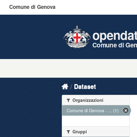
Comune di Genova
openda
Comune di Ge
Dataset
Organizzazioni
Comune di Genova - ... (1)
Gruppi