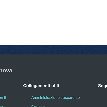
nova
Collegamenti utili
Segu
n il
Amministrazione trasparente
Concorsi
ata