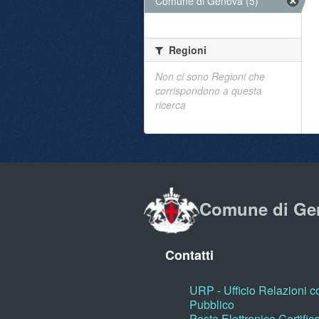
Comune di Genova (5)
Regioni
Non ci sono Regioni che
corrispondono a questa
ricerca
Comune di Ge
Contatti
URP - Ufficio Relazioni co
Pubblico
Posta Elettronica Certific