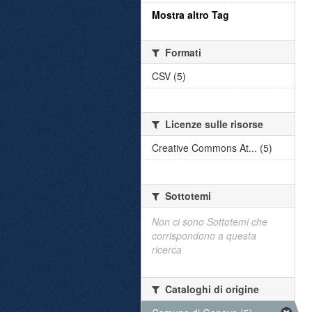
Mostra altro Tag
Formati
CSV (5)
Licenze sulle risorse
Creative Commons At... (5)
Sottotemi
Non ci sono Sottotemi che
corrispondono a questa
ricerca
Cataloghi di origine