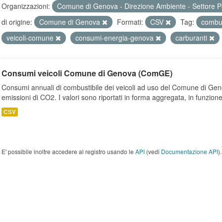
Organizzazioni:
Comune di Genova - Direzione Ambiente - Settore P
di origine:
Comune di Genova
Formati:
CSV
Tag:
combus
veicoli-comune
consumi-energia-genova
carburanti
Consumi veicoli Comune di Genova (ComGE)
Consumi annuali di combustibile dei veicoli ad uso del Comune di Geno
emissioni di CO2. I valori sono riportati in forma aggregata, in funzione
CSV
E' possibile inoltre accedere al registro usando le
API
(vedi
Documentazione API
).