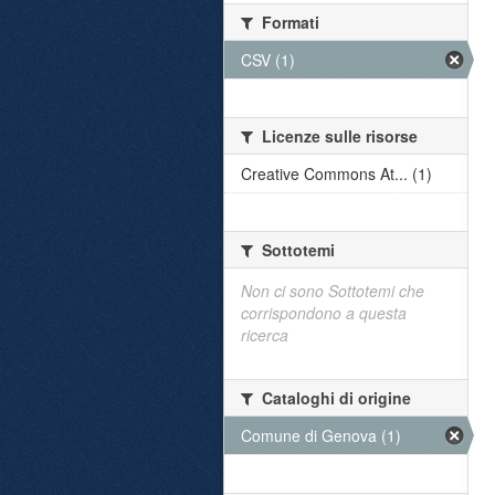
Formati
CSV (1)
Licenze sulle risorse
Creative Commons At... (1)
Sottotemi
Non ci sono Sottotemi che
corrispondono a questa
ricerca
Cataloghi di origine
Comune di Genova (1)