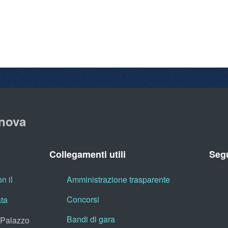
nova
Collegamenti utili
Segu
n il
Amministrazione trasparente
Concorsi
ata
Bandi di gara
, Palazzo