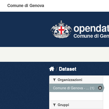
Comune di Genova
openda
Comune di Ge
Dataset
Organizzazioni
Comune di Genova - ... (1)
Gruppi