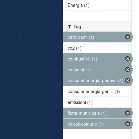
Energia (1)
Tag
carburanti (1)
co2 (1)
combustibili (1)
consumi (1)
consumi-energia-genova (1)
consumi-energia-gen... (1)
emissioni (1)
flotta-municipale (1)
veicoli-comune (1)