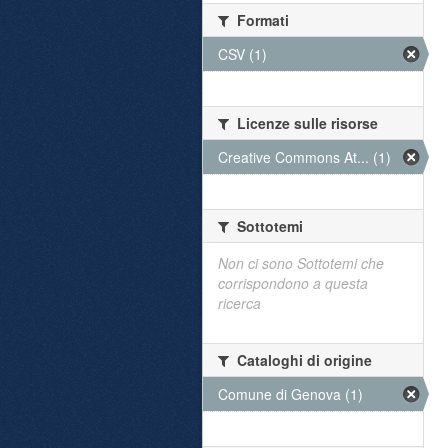
Formati
CSV (1)
Licenze sulle risorse
Creative Commons At... (1)
Sottotemi
Non ci sono Sottotemi che
corrispondono a questa
ricerca
Cataloghi di origine
Comune di Genova (1)