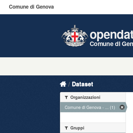
Comune di Genova
openda
Comune di Ge
Dataset
Organizzazioni
Comune di Genova - ... (1)
Gruppi