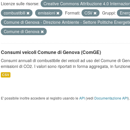
Licenze sulle risorse:
Creative Commons Attribuzione 4.0 Internazio
combustibili
emissioni
Formati:
CSV
Gruppi:
Ener
Comune di Genova - Direzione Ambiente - Settore Politiche Energet
Comune di Genova
Consumi veicoli Comune di Genova (ComGE)
Consumi annuali di combustibile dei veicoli ad uso del Comune di Geno
emissioni di CO2. I valori sono riportati in forma aggregata, in funzione
CSV
E' possibile inoltre accedere al registro usando le
API
(vedi
Documentazione API
).