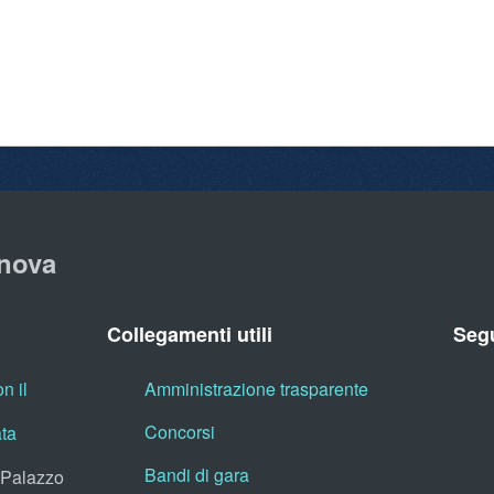
nova
Collegamenti utili
Segu
n il
Amministrazione trasparente
Concorsi
ata
Bandi di gara
, Palazzo