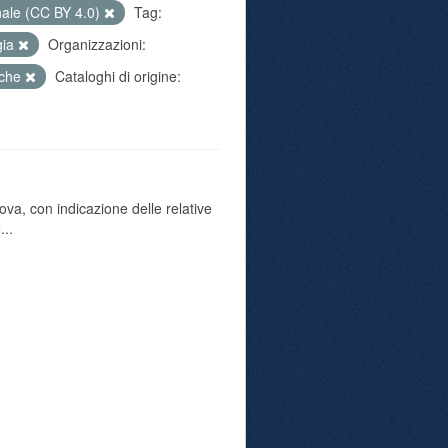
nale (CC BY 4.0)
Tag:
gia
Organizzazioni:
iche
Cataloghi di origine:
va, con indicazione delle relative
...