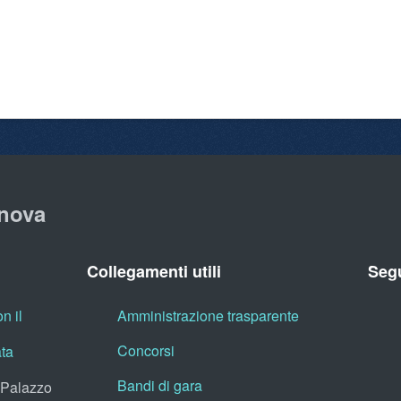
nova
Collegamenti utili
Segu
n il
Amministrazione trasparente
Concorsi
ata
Bandi di gara
, Palazzo