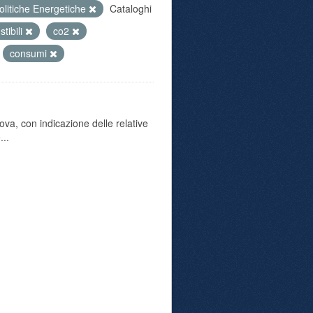
olitiche Energetiche
Cataloghi
tibili
co2
consumi
va, con indicazione delle relative
...