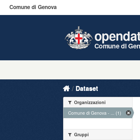
Comune di Genova
openda
Comune di Ge
Dataset
Organizzazioni
Comune di Genova - ... (1)
Gruppi