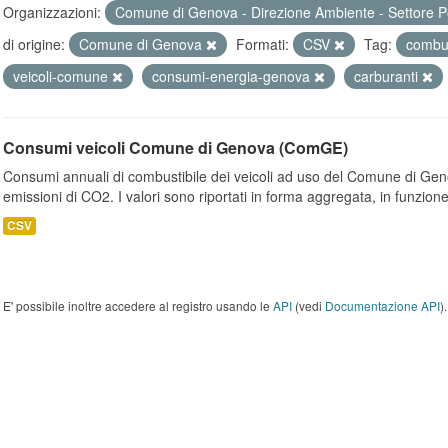
Organizzazioni:
Comune di Genova - Direzione Ambiente - Settore P
di origine:
Comune di Genova
Formati:
CSV
Tag:
combus
veicoli-comune
consumi-energia-genova
carburanti
Consumi veicoli Comune di Genova (ComGE)
Consumi annuali di combustibile dei veicoli ad uso del Comune di Geno
emissioni di CO2. I valori sono riportati in forma aggregata, in funzione
CSV
E' possibile inoltre accedere al registro usando le
API
(vedi
Documentazione API
).