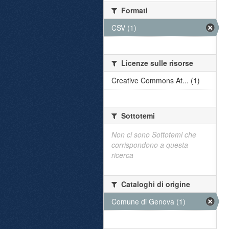
Formati
CSV (1)
Licenze sulle risorse
Creative Commons At... (1)
Sottotemi
Non ci sono Sottotemi che
corrispondono a questa
ricerca
Cataloghi di origine
Comune di Genova (1)