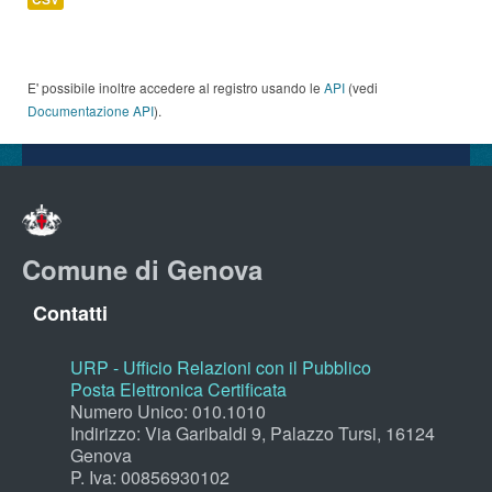
E' possibile inoltre accedere al registro usando le
API
(vedi
Documentazione API
).
Comune di Genova
Contatti
URP - Ufficio Relazioni con il Pubblico
Posta Elettronica Certificata
Numero Unico: 010.1010
Indirizzo: Via Garibaldi 9, Palazzo Tursi, 16124
Genova
P. Iva: 00856930102