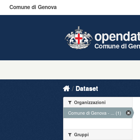
Comune di Genova
openda
Comune di Ge
Dataset
Organizzazioni
Comune di Genova - ... (1)
Gruppi