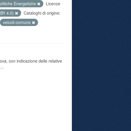
olitiche Energetiche
Licenze
 BY 4.0)
Cataloghi di origine:
veicoli-comune
va, con indicazione delle relative
...