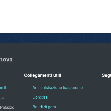
nova
Collegamenti utili
Segu
n il
Amministrazione trasparente
Concorsi
ata
Bandi di gara
, Palazzo