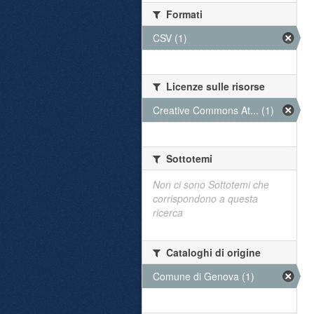
Formati
CSV (1)
Licenze sulle risorse
Creative Commons At... (1)
Sottotemi
Non ci sono Sottotemi che
corrispondono a questa
ricerca
Cataloghi di origine
Comune di Genova (1)