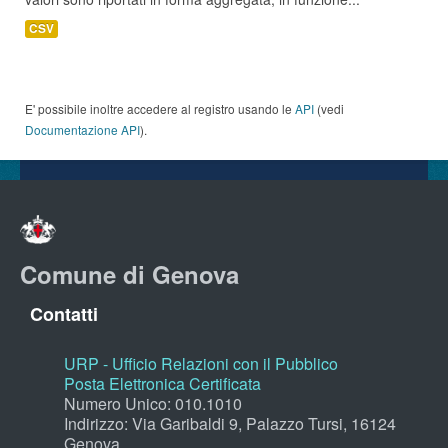
CSV
E' possibile inoltre accedere al registro usando le
API
(vedi
Documentazione API
).
Comune di Genova
Contatti
URP - Ufficio Relazioni con il Pubblico
Posta Elettronica Certificata
Numero Unico: 010.1010
Indirizzo: Via Garibaldi 9, Palazzo Tursi, 16124
Genova