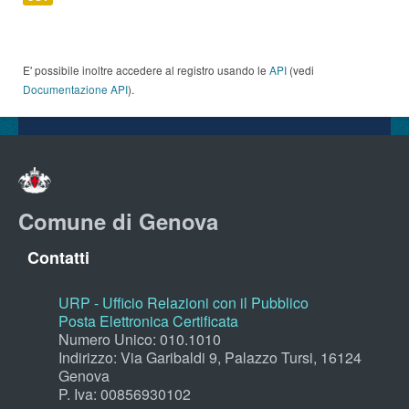
E' possibile inoltre accedere al registro usando le
API
(vedi
Documentazione API
).
Comune di Genova
Contatti
URP - Ufficio Relazioni con il Pubblico
Posta Elettronica Certificata
Numero Unico: 010.1010
Indirizzo: Via Garibaldi 9, Palazzo Tursi, 16124
Genova
P. Iva: 00856930102