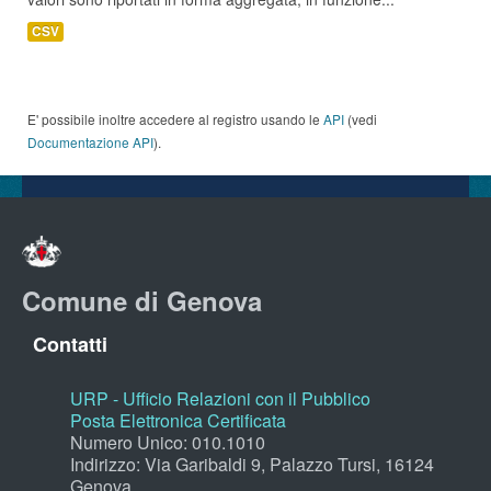
CSV
E' possibile inoltre accedere al registro usando le
API
(vedi
Documentazione API
).
Comune di Genova
Contatti
URP - Ufficio Relazioni con il Pubblico
Posta Elettronica Certificata
Numero Unico: 010.1010
Indirizzo: Via Garibaldi 9, Palazzo Tursi, 16124
Genova