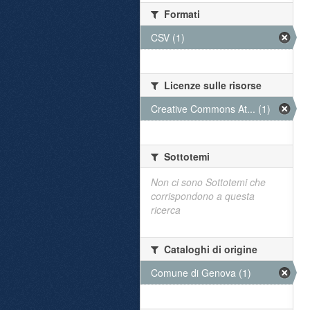
Formati
CSV (1)
Licenze sulle risorse
Creative Commons At... (1)
Sottotemi
Non ci sono Sottotemi che
corrispondono a questa
ricerca
Cataloghi di origine
Comune di Genova (1)