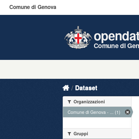
Comune di Genova
openda
Comune di Ge
Dataset
Organizzazioni
Comune di Genova - ... (1)
Gruppi