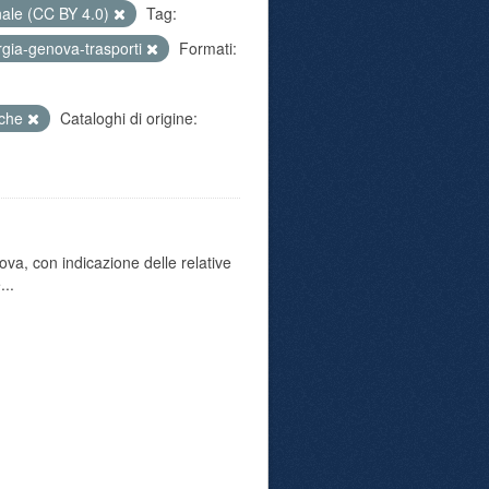
nale (CC BY 4.0)
Tag:
gia-genova-trasporti
Formati:
iche
Cataloghi di origine:
va, con indicazione delle relative
...