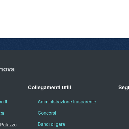
nova
Collegamenti utili
Segu
n il
Amministrazione trasparente
Concorsi
ata
Bandi di gara
, Palazzo