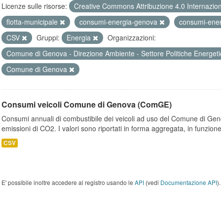
Licenze sulle risorse:
Creative Commons Attribuzione 4.0 Internazio
flotta-municipale
consumi-energia-genova
consumi-ener
CSV
Gruppi:
Energia
Organizzazioni:
Comune di Genova - Direzione Ambiente - Settore Politiche Energet
Comune di Genova
Consumi veicoli Comune di Genova (ComGE)
Consumi annuali di combustibile dei veicoli ad uso del Comune di Geno
emissioni di CO2. I valori sono riportati in forma aggregata, in funzione
CSV
E' possibile inoltre accedere al registro usando le
API
(vedi
Documentazione API
).