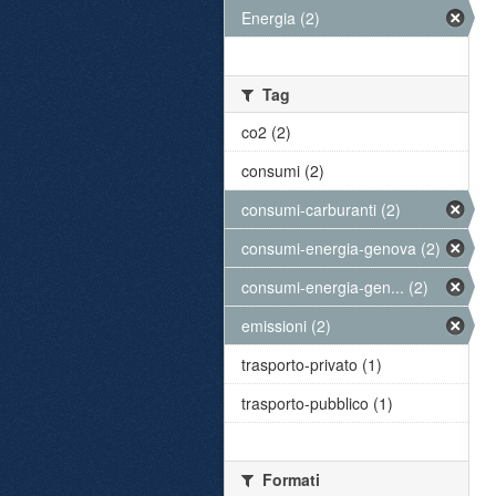
Energia (2)
Tag
co2 (2)
consumi (2)
consumi-carburanti (2)
consumi-energia-genova (2)
consumi-energia-gen... (2)
emissioni (2)
trasporto-privato (1)
trasporto-pubblico (1)
Formati