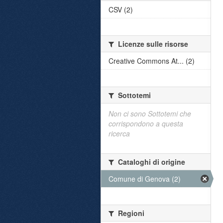
CSV (2)
Licenze sulle risorse
Creative Commons At... (2)
Sottotemi
Non ci sono Sottotemi che
corrispondono a questa
ricerca
Cataloghi di origine
Comune di Genova (2)
Regioni