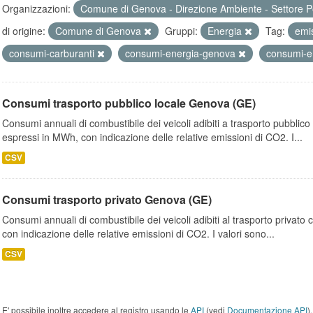
Organizzazioni:
Comune di Genova - Direzione Ambiente - Settore P
di origine:
Comune di Genova
Gruppi:
Energia
Tag:
emi
consumi-carburanti
consumi-energia-genova
consumi-e
Consumi trasporto pubblico locale Genova (GE)
Consumi annuali di combustibile dei veicoli adibiti a trasporto pubblic
espressi in MWh, con indicazione delle relative emissioni di CO2. I...
CSV
Consumi trasporto privato Genova (GE)
Consumi annuali di combustibile dei veicoli adibiti al trasporto privato
con indicazione delle relative emissioni di CO2. I valori sono...
CSV
E' possibile inoltre accedere al registro usando le
API
(vedi
Documentazione API
).