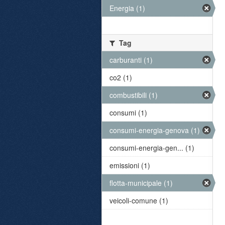
Energia (1)
Tag
carburanti (1)
co2 (1)
combustibili (1)
consumi (1)
consumi-energia-genova (1)
consumi-energia-gen... (1)
emissioni (1)
flotta-municipale (1)
veicoli-comune (1)