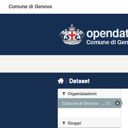
Comune di Genova
openda
Comune di Ge
Dataset
Organizzazioni
Comune di Genova - ... (1)
Gruppi