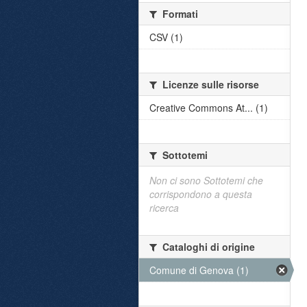
Formati
CSV (1)
Licenze sulle risorse
Creative Commons At... (1)
Sottotemi
Non ci sono Sottotemi che
corrispondono a questa
ricerca
Cataloghi di origine
Comune di Genova (1)