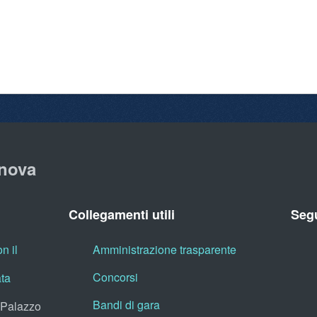
nova
Collegamenti utili
Segu
n il
Amministrazione trasparente
Concorsi
ata
Bandi di gara
, Palazzo