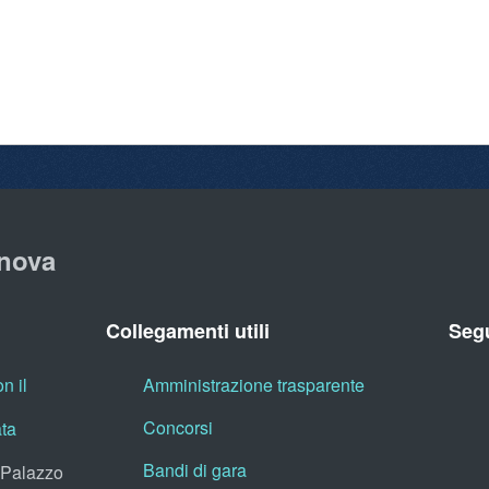
nova
Collegamenti utili
Segu
n il
Amministrazione trasparente
Concorsi
ata
Bandi di gara
, Palazzo