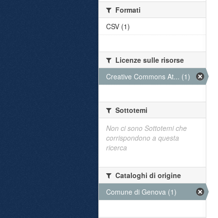
Formati
CSV (1)
Licenze sulle risorse
Creative Commons At... (1)
Sottotemi
Non ci sono Sottotemi che
corrispondono a questa
ricerca
Cataloghi di origine
Comune di Genova (1)