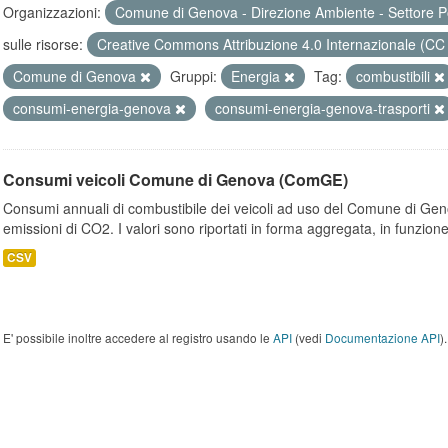
Organizzazioni:
Comune di Genova - Direzione Ambiente - Settore P
sulle risorse:
Creative Commons Attribuzione 4.0 Internazionale (CC
Comune di Genova
Gruppi:
Energia
Tag:
combustibili
consumi-energia-genova
consumi-energia-genova-trasporti
Consumi veicoli Comune di Genova (ComGE)
Consumi annuali di combustibile dei veicoli ad uso del Comune di Geno
emissioni di CO2. I valori sono riportati in forma aggregata, in funzione
CSV
E' possibile inoltre accedere al registro usando le
API
(vedi
Documentazione API
).