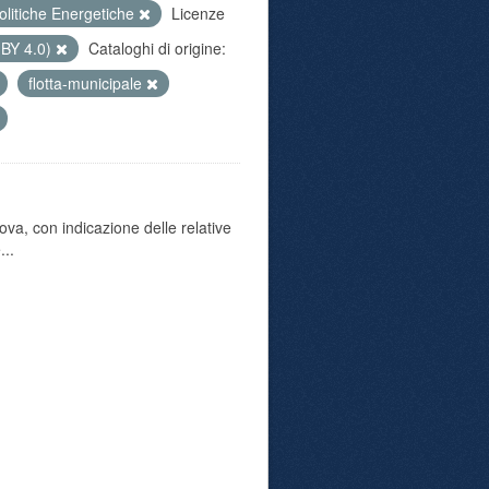
olitiche Energetiche
Licenze
 BY 4.0)
Cataloghi di origine:
flotta-municipale
va, con indicazione delle relative
...