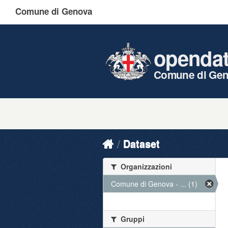
Comune di Genova
openda
Comune di Ge
Dataset
Organizzazioni
Comune di Genova - ... (1)
Gruppi