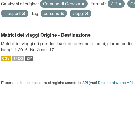
Cataloghi di origine:
Comune di Genova
Formati:
ZIP
C
Trasporti
Tag:
persone
viaggi
Matrici dei viaggi Origine - Destinazione
Matrici dei viaggi origine-destinazione persone e merci; giorno medio f
indagini: 2016. Nr. Zone: 17
CSV
JPEG
ZIP
E' possibile inoltre accedere al registro usando le
API
(vedi
Documentazione API
).