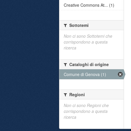
Creative Commons At... (1)
Sottotemi
Non ci sono Sottotemi che
corrispondono a questa
ricerca
Cataloghi di origine
Comune di Genova (1)
Regioni
Non ci sono Regioni che
corrispondono a questa
ricerca