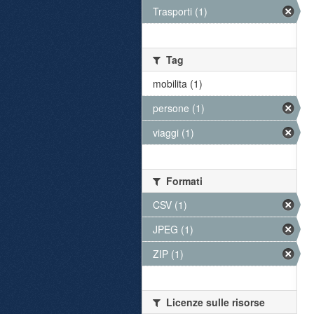
Trasporti (1)
Tag
mobilita (1)
persone (1)
viaggi (1)
Formati
CSV (1)
JPEG (1)
ZIP (1)
Licenze sulle risorse