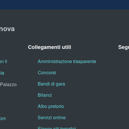
nova
Collegamenti utili
Segu
n il
Amministrazione trasparente
Concorsi
ata
Bandi di gara
, Palazzo
Bilanci
Albo pretorio
Servizi online
oom
Elenco siti tematici