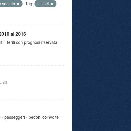
e società
Tag:
sinistri
2010 al 2016
iti - feriti con prognosi riservata -
olti.
i - passeggeri - pedoni coinvolte