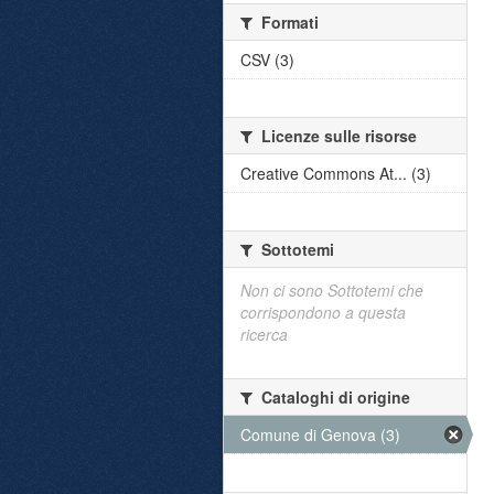
Formati
CSV (3)
Licenze sulle risorse
Creative Commons At... (3)
Sottotemi
Non ci sono Sottotemi che
corrispondono a questa
ricerca
Cataloghi di origine
Comune di Genova (3)