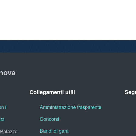
nova
Collegamenti utili
Segu
n il
Amministrazione trasparente
Concorsi
ata
Bandi di gara
, Palazzo