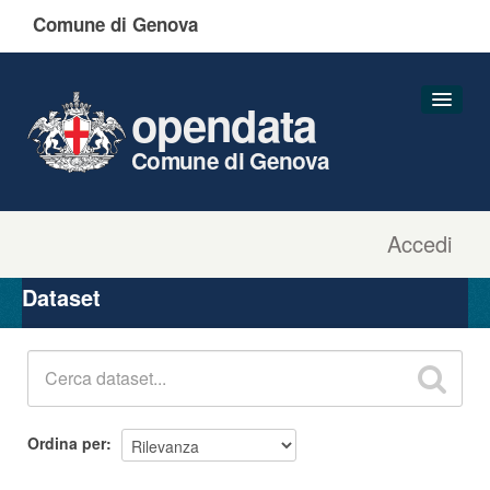
Comune di Genova
opendata
Comune di Genova
Accedi
Dataset
Organizzazioni
Dataset
Gruppi
Informazioni
Ordina per