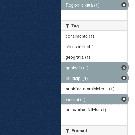
Regioni e città (1)
Tag
censimento (1)
circoscrizioni (1)
geografia (1)
geologia (1)
municipi (1)
pubblica-amministra... (1)
sezioni (1)
unita-urbanistiche (1)
Formati