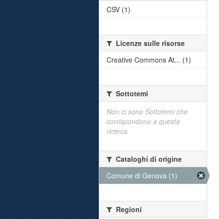
CSV (1)
Licenze sulle risorse
Creative Commons At... (1)
Sottotemi
Non ci sono Sottotemi che
corrispondono a questa
ricerca
Cataloghi di origine
Comune di Genova (1)
Regioni