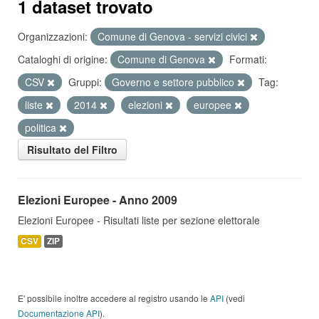
1 dataset trovato
Organizzazioni:
Comune di Genova - servizi civici
Cataloghi di origine:
Comune di Genova
Formati:
CSV
Gruppi:
Governo e settore pubblico
Tag:
liste
2014
elezioni
europee
politica
Risultato del Filtro
Elezioni Europee - Anno 2009
Elezioni Europee - Risultati liste per sezione elettorale
CSV
ZIP
E' possibile inoltre accedere al registro usando le
API
(vedi
Documentazione API
).