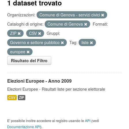
1 dataset trovato
Organizzazioni:
Comune di Genova - servizi civici
Cataloghi di origine:
Comune di Genova
Formati:
ZIP
CSV
Gruppi:
Governo e settore pubblico
Tag:
liste
europee
Risultato del Filtro
Elezioni Europee - Anno 2009
Elezioni Europee - Risultati liste per sezione elettorale
CSV
ZIP
E' possibile inoltre accedere al registro usando le
API
(vedi
Documentazione API
).