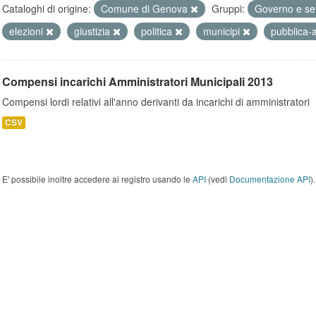
Cataloghi di origine:
Comune di Genova
Gruppi:
Governo e se
elezioni
giustizia
politica
municipi
pubblica-
Compensi incarichi Amministratori Municipali 2013
Compensi lordi relativi all'anno derivanti da incarichi di amministratori
CSV
E' possibile inoltre accedere al registro usando le
API
(vedi
Documentazione API
).