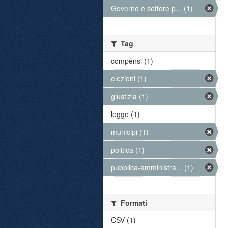
Governo e settore p... (1)
Tag
compensi (1)
elezioni (1)
giustizia (1)
legge (1)
municipi (1)
politica (1)
pubblica-amministra... (1)
Formati
CSV (1)