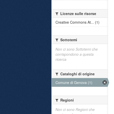
Licenze sulle risorse
Creative Commons At... (1)
Sottotemi
Non ci sono Sottotemi che
corrispondono a questa
ricerca
Cataloghi di origine
Comune di Genova (1)
Regioni
Non ci sono Regioni che