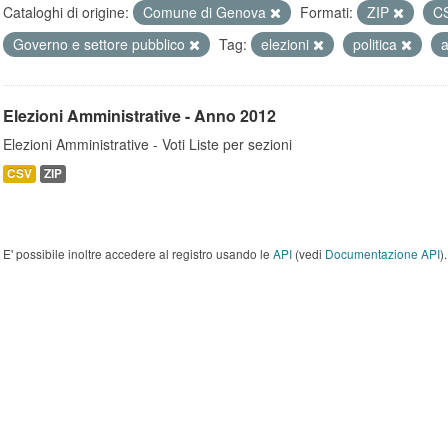
Cataloghi di origine:
Comune di Genova
Formati:
ZIP
C
Governo e settore pubblico
Tag:
elezioni
politica
a
Elezioni Amministrative - Anno 2012
Elezioni Amministrative - Voti Liste per sezioni
CSV
ZIP
E' possibile inoltre accedere al registro usando le
API
(vedi
Documentazione API
).