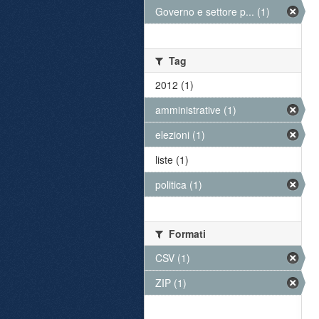
Governo e settore p... (1)
Tag
2012 (1)
amministrative (1)
elezioni (1)
liste (1)
politica (1)
Formati
CSV (1)
ZIP (1)