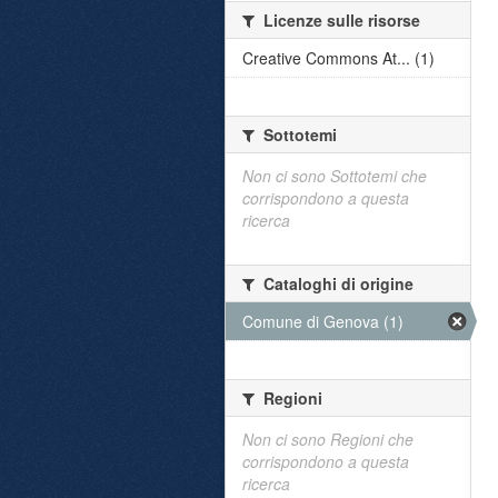
Licenze sulle risorse
Creative Commons At... (1)
Sottotemi
Non ci sono Sottotemi che
corrispondono a questa
ricerca
Cataloghi di origine
Comune di Genova (1)
Regioni
Non ci sono Regioni che
corrispondono a questa
ricerca