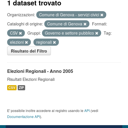
1 dataset trovato
Organizzazioni:
Comune di Genova - servizi civici
Cataloghi di origine:
Comune di Genova
Formati:
CSV
Gruppi:
Governo e settore pubblico
Tag:
elezioni
regionali
Risultato del Filtro
Elezioni Regionali - Anno 2005
Risultati Elezioni Regionali
CSV
ZIP
E' possibile inoltre accedere al registro usando le
API
(vedi
Documentazione API
).