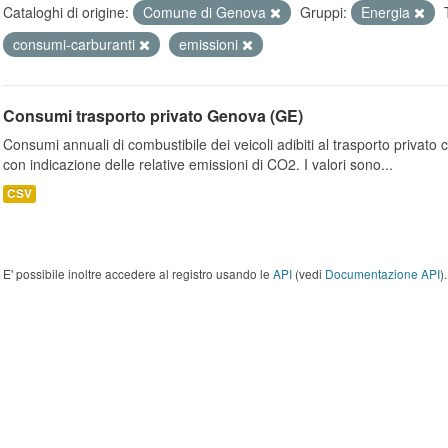
Cataloghi di origine:
Comune di Genova
Gruppi:
Energia
consumi-carburanti
emissioni
Consumi trasporto privato Genova (GE)
Consumi annuali di combustibile dei veicoli adibiti al trasporto privato
con indicazione delle relative emissioni di CO2. I valori sono...
CSV
E' possibile inoltre accedere al registro usando le
API
(vedi
Documentazione API
).