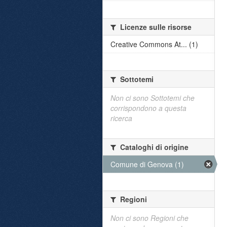
Licenze sulle risorse
Creative Commons At... (1)
Sottotemi
Non ci sono Sottotemi che
corrispondono a questa
ricerca
Cataloghi di origine
Comune di Genova (1)
Regioni
Non ci sono Regioni che