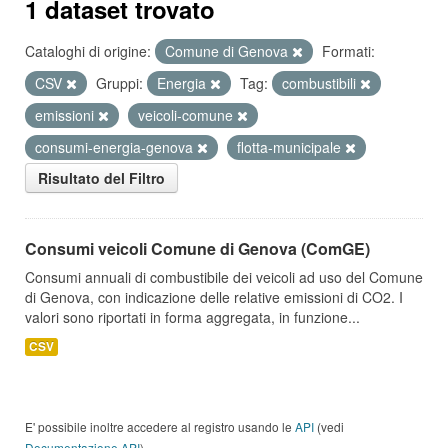
1 dataset trovato
Cataloghi di origine:
Comune di Genova
Formati:
CSV
Gruppi:
Energia
Tag:
combustibili
emissioni
veicoli-comune
consumi-energia-genova
flotta-municipale
Risultato del Filtro
Consumi veicoli Comune di Genova (ComGE)
Consumi annuali di combustibile dei veicoli ad uso del Comune
di Genova, con indicazione delle relative emissioni di CO2. I
valori sono riportati in forma aggregata, in funzione...
CSV
E' possibile inoltre accedere al registro usando le
API
(vedi
Documentazione API
).