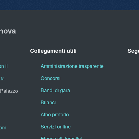
nova
Collegamenti utili
Segu
n il
Amministrazione trasparente
Concorsi
ata
Bandi di gara
, Palazzo
Bilanci
Albo pretorio
Servizi online
oom
Elenco siti tematici