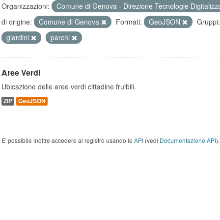
Organizzazioni:
Comune di Genova - Direzione Tecnologie Digitalizz
di origine:
Comune di Genova
Formati:
GeoJSON
Gruppi:
giardini
parchi
Aree Verdi
Ubicazione delle aree verdi cittadine fruibili.
ZIP
GeoJSON
E' possibile inoltre accedere al registro usando le
API
(vedi
Documentazione API
).