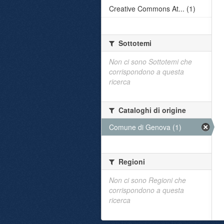
Creative Commons At... (1)
Sottotemi
Non ci sono Sottotemi che
corrispondono a questa
ricerca
Cataloghi di origine
Comune di Genova (1)
Regioni
Non ci sono Regioni che
corrispondono a questa
ricerca