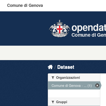
Comune di Genova
openda
Comune di Ge
Dataset
Organizzazioni
Comune di Genova - ... (1)
Gruppi