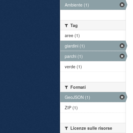
Ambiente (1)
Tag
aree (1)
giardini (1)
parchi (1)
verde (1)
Formati
GeoJSON (1)
ZIP (1)
Licenze sulle risorse