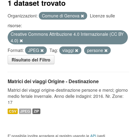
1 dataset trovato
Organizzazioni:
Comune di Genova
Licenze sulle
risorse:
Creative Commons Attribuzione 4.0 Internazionale (CC BY
4.0)
Formati:
JPEG
Tag:
viaggi
persone
Risultato del Filtro
Matrici dei viaggi Origine - Destinazione
Matrici dei viaggi origine-destinazione persone e merci; giorno
medio feriale invernale. Anno delle indagini: 2016. Nr. Zone:
17
CSV
JPEG
ZIP
E' possibile inoltre accedere al registro usando le
API
(vedi