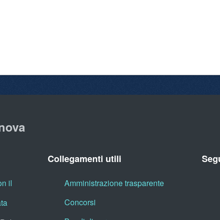
nova
Collegamenti utili
Segu
n il
Amministrazione trasparente
Concorsi
ata