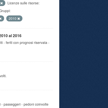
e
Licenze sulle risorse:
Gruppi:
2010
2010 al 2016
iti - feriti con prognosi riservata -
olti.
i - passeggeri - pedoni coinvolte