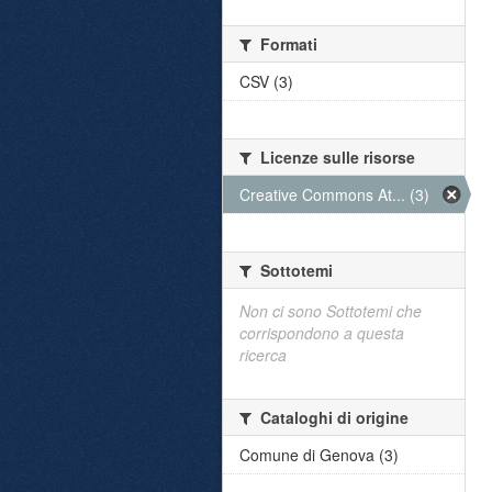
Formati
CSV (3)
Licenze sulle risorse
Creative Commons At... (3)
Sottotemi
Non ci sono Sottotemi che
corrispondono a questa
ricerca
Cataloghi di origine
Comune di Genova (3)