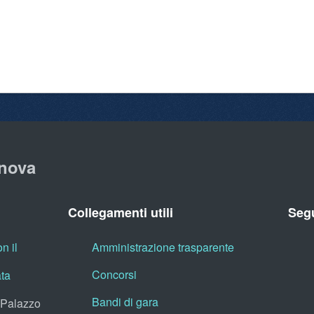
nova
Collegamenti utili
Segu
n il
Amministrazione trasparente
Concorsi
ata
Bandi di gara
, Palazzo