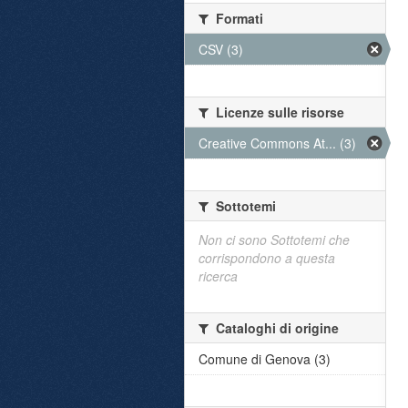
Formati
CSV (3)
Licenze sulle risorse
Creative Commons At... (3)
Sottotemi
Non ci sono Sottotemi che
corrispondono a questa
ricerca
Cataloghi di origine
Comune di Genova (3)