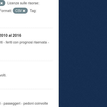
e
Licenze sulle risorse:
Formati:
CSV
Tag:
2010 al 2016
iti - feriti con prognosi riservata -
olti.
i - passeggeri - pedoni coinvolte