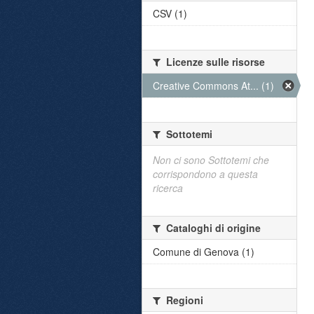
CSV (1)
Licenze sulle risorse
Creative Commons At... (1)
Sottotemi
Non ci sono Sottotemi che
corrispondono a questa
ricerca
Cataloghi di origine
Comune di Genova (1)
Regioni