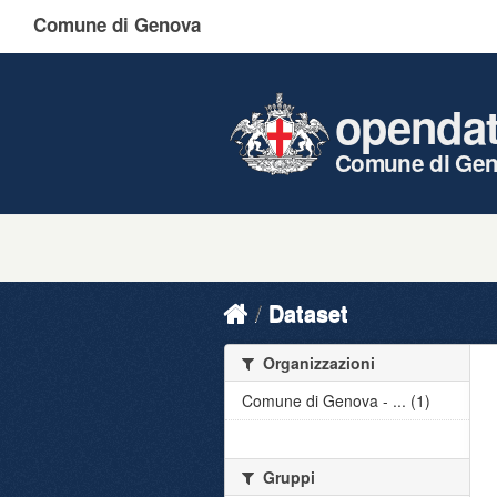
Comune di Genova
openda
Comune di Ge
Dataset
Organizzazioni
Comune di Genova - ... (1)
Gruppi