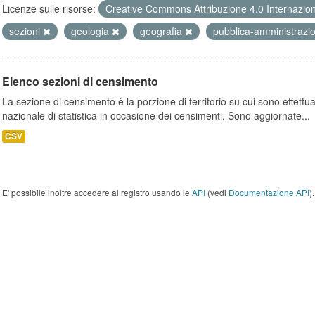
Licenze sulle risorse:
Creative Commons Attribuzione 4.0 Internazio
sezioni
geologia
geografia
pubblica-amministraz
Elenco sezioni di censimento
La sezione di censimento è la porzione di territorio su cui sono effettuate
nazionale di statistica in occasione dei censimenti. Sono aggiornate...
CSV
E' possibile inoltre accedere al registro usando le
API
(vedi
Documentazione API
).