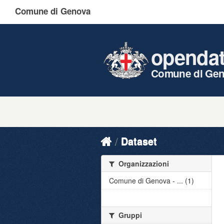
Comune di Genova
openda
Comune di Ge
Dataset
Organizzazioni
Comune di Genova - ... (1)
Gruppi