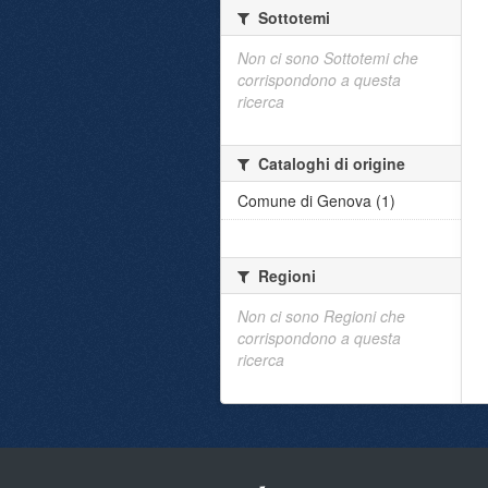
Sottotemi
Non ci sono Sottotemi che
corrispondono a questa
ricerca
Cataloghi di origine
Comune di Genova (1)
Regioni
Non ci sono Regioni che
corrispondono a questa
ricerca