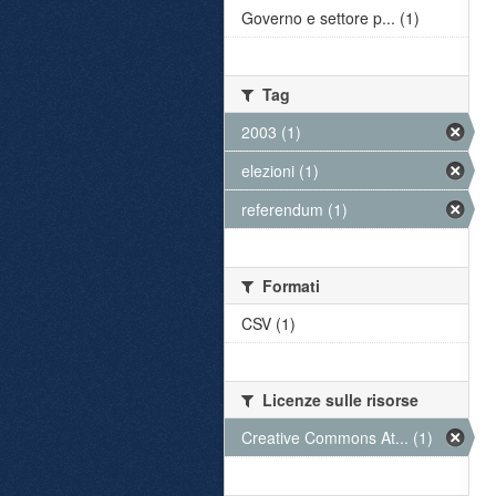
Governo e settore p... (1)
Tag
2003 (1)
elezioni (1)
referendum (1)
Formati
CSV (1)
Licenze sulle risorse
Creative Commons At... (1)