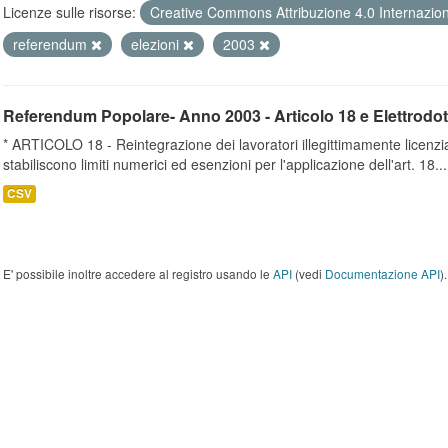
Licenze sulle risorse:
Creative Commons Attribuzione 4.0 Internazio
referendum
elezioni
2003
Referendum Popolare- Anno 2003 - Articolo 18 e Elettrodot
* ARTICOLO 18 - Reintegrazione dei lavoratori illegittimamente licenz
stabiliscono limiti numerici ed esenzioni per l'applicazione dell'art. 18...
CSV
E' possibile inoltre accedere al registro usando le
API
(vedi
Documentazione API
).