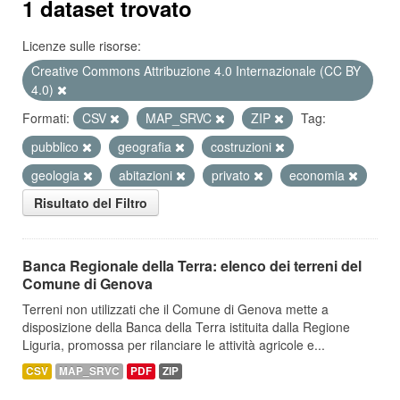
1 dataset trovato
Licenze sulle risorse:
Creative Commons Attribuzione 4.0 Internazionale (CC BY
4.0)
Formati:
CSV
MAP_SRVC
ZIP
Tag:
pubblico
geografia
costruzioni
geologia
abitazioni
privato
economia
Risultato del Filtro
Banca Regionale della Terra: elenco dei terreni del
Comune di Genova
Terreni non utilizzati che il Comune di Genova mette a
disposizione della Banca della Terra istituita dalla Regione
Liguria, promossa per rilanciare le attività agricole e...
CSV
MAP_SRVC
PDF
ZIP