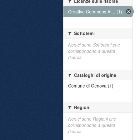
Licenze sulle risorse
Creative Commons At... (1)
Sottotemi
Non ci sono Sottotemi che
corrispondono a questa
ricerca
Cataloghi di origine
Comune di Genova (1)
Regioni
Non ci sono Regioni che
corrispondono a questa
ricerca