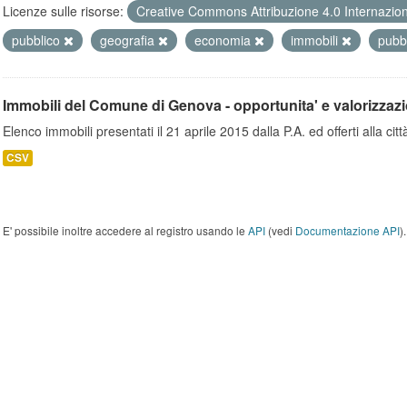
Licenze sulle risorse:
Creative Commons Attribuzione 4.0 Internazio
pubblico
geografia
economia
immobili
pubb
Immobili del Comune di Genova - opportunita' e valorizzaz
Elenco immobili presentati il 21 aprile 2015 dalla P.A. ed offerti alla città
CSV
E' possibile inoltre accedere al registro usando le
API
(vedi
Documentazione API
).