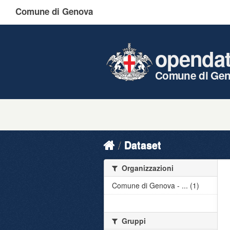
Comune di Genova
openda
Comune di Ge
Dataset
Organizzazioni
Comune di Genova - ... (1)
Gruppi