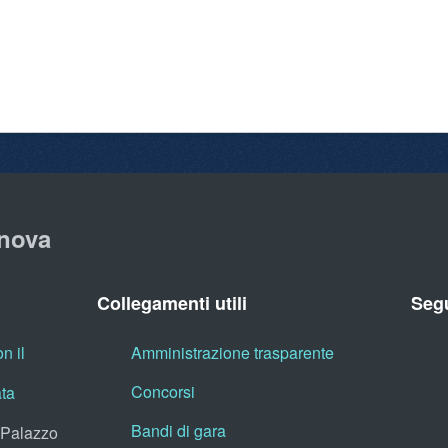
nova
Collegamenti utili
Segu
n il
Amministrazione trasparente
Concorsi
ata
Bandi di gara
, Palazzo