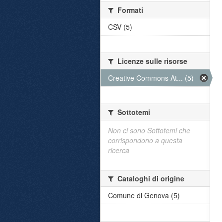
Formati
CSV (5)
Licenze sulle risorse
Creative Commons At... (5)
Sottotemi
Non ci sono Sottotemi che
corrispondono a questa
ricerca
Cataloghi di origine
Comune di Genova (5)