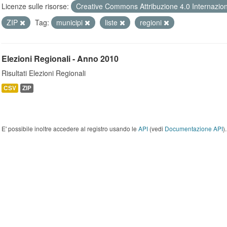
Licenze sulle risorse:
Creative Commons Attribuzione 4.0 Internazio
ZIP
Tag:
municipi
liste
regioni
Elezioni Regionali - Anno 2010
Risultati Elezioni Regionali
CSV
ZIP
E' possibile inoltre accedere al registro usando le
API
(vedi
Documentazione API
).