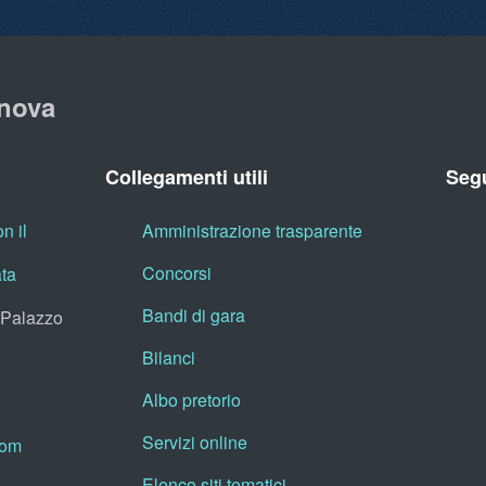
nova
Collegamenti utili
Segu
n il
Amministrazione trasparente
Concorsi
ata
Bandi di gara
, Palazzo
Bilanci
Albo pretorio
Servizi online
oom
Elenco siti tematici