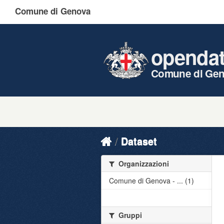
Comune di Genova
openda
Comune di Ge
Dataset
Organizzazioni
Comune di Genova - ... (1)
Gruppi