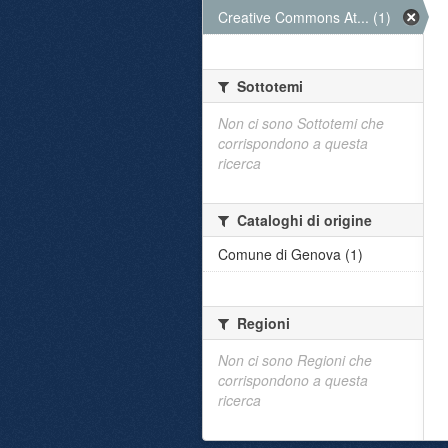
Creative Commons At... (1)
Sottotemi
Non ci sono Sottotemi che
corrispondono a questa
ricerca
Cataloghi di origine
Comune di Genova (1)
Regioni
Non ci sono Regioni che
corrispondono a questa
ricerca