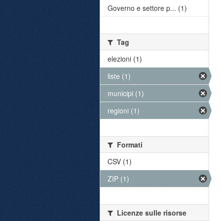
Governo e settore p... (1)
Tag
elezioni (1)
liste (1)
municipi (1)
regioni (1)
Formati
CSV (1)
ZIP (1)
Licenze sulle risorse