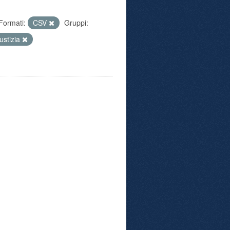
Formati:
CSV
Gruppi:
iustizia