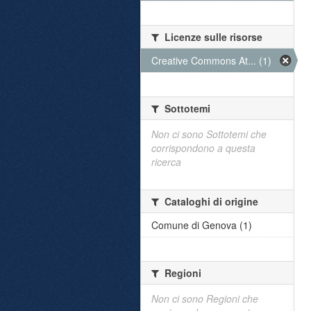
Licenze sulle risorse
Creative Commons At... (1)
Sottotemi
Non ci sono Sottotemi che
corrispondono a questa
ricerca
Cataloghi di origine
Comune di Genova (1)
Regioni
Non ci sono Regioni che