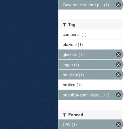
Governo e settore p... (1)
Tag
compensi (1)
elezioni (1)
giustizia (1)
legge (1)
municipi (1)
politica (1)
pubblica-amministra... (1)
Formati
CSV (1)